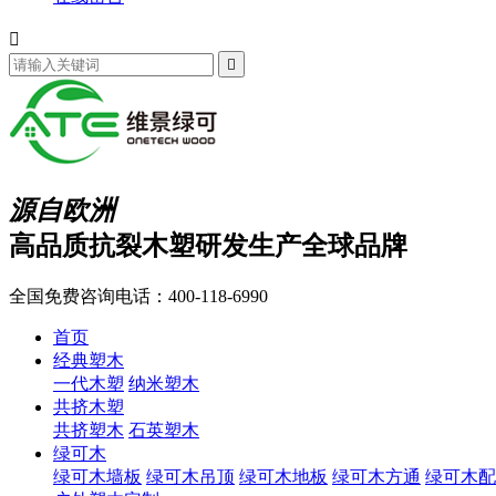


源自欧洲
高品质抗裂木塑研发生产全球品牌
全国免费咨询电话：
400-118-6990
首页
经典塑木
一代木塑
纳米塑木
共挤木塑
共挤塑木
石英塑木
绿可木
绿可木墙板
绿可木吊顶
绿可木地板
绿可木方通
绿可木配