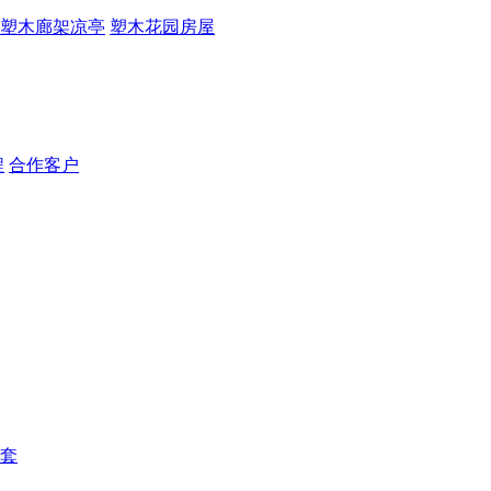
塑木廊架凉亭
塑木花园房屋
程
合作客户
套