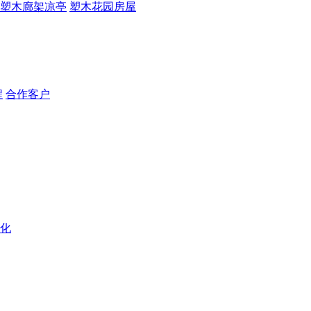
塑木廊架凉亭
塑木花园房屋
程
合作客户
化