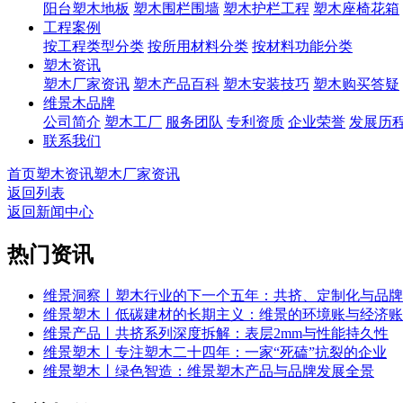
阳台塑木地板
塑木围栏围墙
塑木护栏工程
塑木座椅花箱
工程案例
按工程类型分类
按所用材料分类
按材料功能分类
塑木资讯
塑木厂家资讯
塑木产品百科
塑木安装技巧
塑木购买答疑
维景木品牌
公司简介
塑木工厂
服务团队
专利资质
企业荣誉
发展历
联系我们
首页
塑木资讯
塑木厂家资讯
返回列表
返回新闻中心
热门资讯
维景洞察丨塑木行业的下一个五年：共挤、定制化与品牌
维景塑木丨低碳建材的长期主义：维景的环境账与经济账
维景产品丨共挤系列深度拆解：表层2mm与性能持久性
维景塑木丨专注塑木二十四年：一家“死磕”抗裂的企业
维景塑木丨绿色智造：维景塑木产品与品牌发展全景