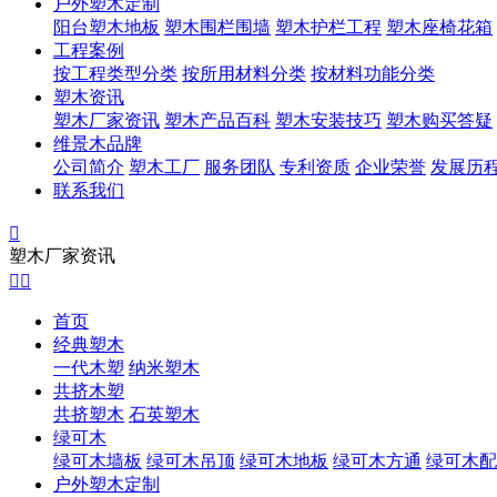
户外塑木定制
阳台塑木地板
塑木围栏围墙
塑木护栏工程
塑木座椅花箱
工程案例
按工程类型分类
按所用材料分类
按材料功能分类
塑木资讯
塑木厂家资讯
塑木产品百科
塑木安装技巧
塑木购买答疑
维景木品牌
公司简介
塑木工厂
服务团队
专利资质
企业荣誉
发展历
联系我们

塑木厂家资讯


首页
经典塑木
一代木塑
纳米塑木
共挤木塑
共挤塑木
石英塑木
绿可木
绿可木墙板
绿可木吊顶
绿可木地板
绿可木方通
绿可木配
户外塑木定制