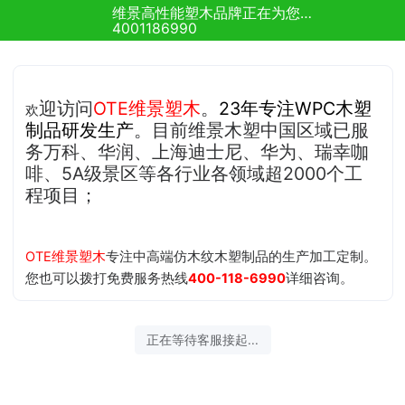
维景高性能塑木品牌正在为您服务
4001186990
迎
访问
OTE维景塑木
。
23年专注WPC木塑
欢
制品研
发生产
。目前维景木塑中国区域已服
务万科、华润、上海迪士尼、华为、瑞幸咖
啡、5A级景区等各行业各领域超2000个工
程项目；
OTE维景塑木
专注中高端仿木纹木塑制品的生产加工定制。
您也可以拨打免费服务热线
400-118-6990
详细咨询。
正在等待客服接起...