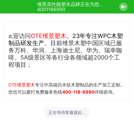
维景高性能塑木品牌正在为您服务
4001186990
迎
访问
OTE维景塑木
。
23年专注WPC木塑
欢
制品研
发生产
。目前维景木塑中国区域已服
务万科、华润、上海迪士尼、华为、瑞幸咖
啡、5A级景区等各行业各领域超2000个工
程项目；
OTE维景塑木
专注中高端仿木纹木塑制品的生产加工定制。
您也可以拨打免费服务热线
400-118-6990
详细咨询。
2026-08-08 09:54:44 开始沟通