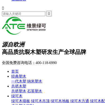


源自欧洲
高品质抗裂木塑研发生产全球品牌
全国免费咨询电话：
400-118-6990
首页
经典塑木
一代木塑
纳米塑木
共挤木塑
共挤塑木
石英塑木
绿可木
绿可木墙板
绿可木吊顶
绿可木地板
绿可木方通
绿可木配