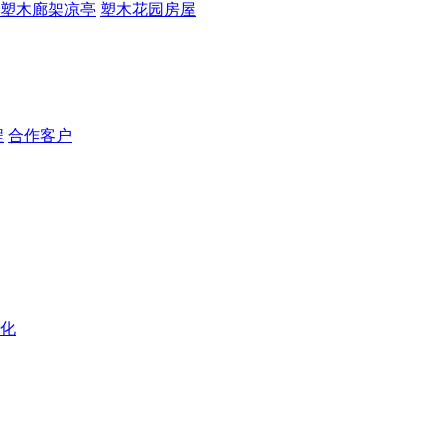
塑木廊架凉亭
塑木花园房屋
程
合作客户
化