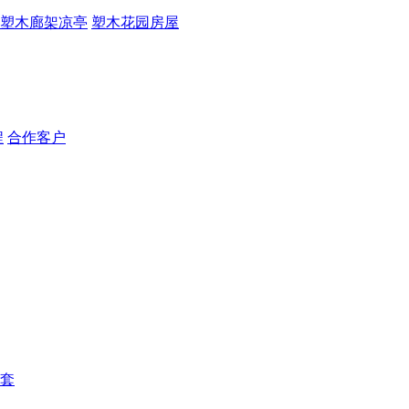
塑木廊架凉亭
塑木花园房屋
程
合作客户
套