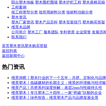
阳台塑木地板
塑木围栏围墙
塑木护栏工程
塑木座椅花箱
工程案例
按工程类型分类
按所用材料分类
按材料功能分类
塑木资讯
塑木厂家资讯
塑木产品百科
塑木安装技巧
塑木购买答疑
维景木品牌
公司简介
塑木工厂
服务团队
专利资质
企业荣誉
发展历
联系我们
首页
塑木资讯
塑木购买答疑
返回列表
返回新闻中心
热门资讯
维景洞察丨塑木行业的下一个五年：共挤、定制化与品牌
维景塑木丨低碳建材的长期主义：维景的环境账与经济账
维景产品丨共挤系列深度拆解：表层2mm与性能持久性
维景塑木丨专注塑木二十四年：一家“死磕”抗裂的企业
维景塑木丨绿色智造：维景塑木产品与品牌发展全景