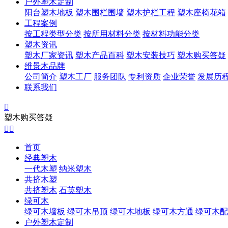
户外塑木定制
阳台塑木地板
塑木围栏围墙
塑木护栏工程
塑木座椅花箱
工程案例
按工程类型分类
按所用材料分类
按材料功能分类
塑木资讯
塑木厂家资讯
塑木产品百科
塑木安装技巧
塑木购买答疑
维景木品牌
公司简介
塑木工厂
服务团队
专利资质
企业荣誉
发展历
联系我们

塑木购买答疑


首页
经典塑木
一代木塑
纳米塑木
共挤木塑
共挤塑木
石英塑木
绿可木
绿可木墙板
绿可木吊顶
绿可木地板
绿可木方通
绿可木配
户外塑木定制