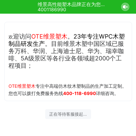
维景高性能塑木品牌正在为您服务
4001186990
迎
访问
OTE维景塑木
。
23年专注WPC木塑
欢
制品研
发生产
。目前维景木塑中国区域已服
务万科、华润、上海迪士尼、华为、瑞幸咖
啡、5A级景区等各行业各领域超2000个工
程项目；
OTE维景塑木
专注中高端仿木纹木塑制品的生产加工定制。
您也可以拨打免费服务热线
400-118-6990
详细咨询。
2026-08-10 01:35:59 开始沟通